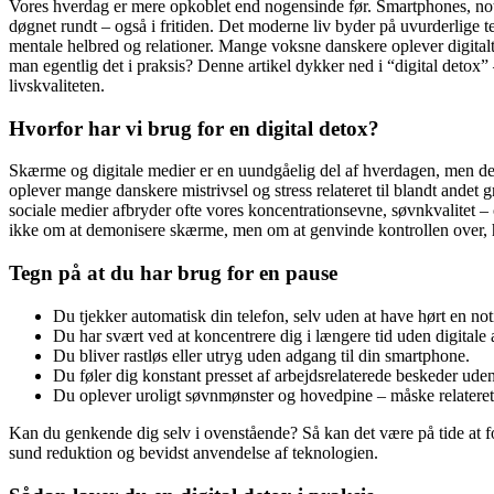
Vores hverdag er mere opkoblet end nogensinde før. Smartphones, notif
døgnet rundt – også i fritiden. Det moderne liv byder på uvurderlige 
mentale helbred og relationer. Mange voksne danskere oplever digitalt
man egentlig det i praksis? Denne artikel dykker ned i “digital detox” –
livskvaliteten.
Hvorfor har vi brug for en digital detox?
Skærme og digitale medier er en uundgåelig del af hverdagen, men de h
oplever mange danskere mistrivsel og stress relateret til blandt andet
sociale medier afbryder ofte vores koncentrationsevne, søvnkvalitet – 
ikke om at demonisere skærme, men om at genvinde kontrollen over, 
Tegn på at du har brug for en pause
Du tjekker automatisk din telefon, selv uden at have hørt en noti
Du har svært ved at koncentrere dig i længere tid uden digitale 
Du bliver rastløs eller utryg uden adgang til din smartphone.
Du føler dig konstant presset af arbejdsrelaterede beskeder uden
Du oplever uroligt søvnmønster og hovedpine – måske relateret
Kan du genkende dig selv i ovenstående? Så kan det være på tide at f
sund reduktion og bevidst anvendelse af teknologien.