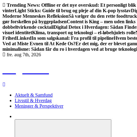
Gå
Trending News:
Offline er det nye overskud: Et personligt blik
til
vinter
Light Sticks: Guide til brug og pleje af din K-pop lysstav
Di
indhold
Moderne Menneskes Refleksion
Så vælger du den rette foodtruck 
gør forskellen på byggepladsen
Content is King – men uden links
dobbeltvirkende cocktail
Digital Detox i Hverdagen: Sådan Find
visuel identitet
Klima, transport og teknologi – el-løbehjulets rolle
Frihed
LinkedIn som salgskanal: Fra profil til pipeline
Hvem best
Ved at Miste Evnen til At Kede Os?
Er det mig, der er blevet gamm
minimalisme: Sådan får du ro i hverdagen ved at bruge teknolo
fre. aug 7th, 2026
Blog Radio
Aktuelt & Samfund
Livsstil & Hverdag
Meninger & Perspektiver