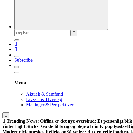
Søg
efter:
Subscribe
Menu
Aktuelt & Samfund
Livsstil & Hverdag
Meninger & Perspektiver
Trending News:
Offline er det nye overskud: Et personligt blik
vinter
Light Sticks: Guide til brug og pleje af din K-pop lysstav
Di
Moderne Menneskes Refleksion
Så vælger du den rette foodtruck 