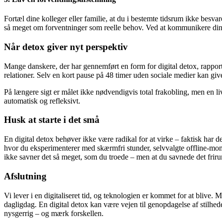
Fortæl dine kolleger eller familie, at du i bestemte tidsrum ikke besva
så meget om forventninger som reelle behov. Ved at kommunikere dine
Når detox giver nyt perspektiv
Mange danskere, der har gennemført en form for digital detox, rapport
relationer. Selv en kort pause på 48 timer uden sociale medier kan gi
På længere sigt er målet ikke nødvendigvis total frakobling, men en li
automatisk og refleksivt.
Husk at starte i det små
En digital detox behøver ikke være radikal for at virke – faktisk har de
hvor du eksperimenterer med skærmfri stunder, selvvalgte offline-mome
ikke savner det så meget, som du troede – men at du savnede det frir
Afslutning
Vi lever i en digitaliseret tid, og teknologien er kommet for at blive.
dagligdag. En digital detox kan være vejen til genopdagelse af stilhed
nysgerrig – og mærk forskellen.