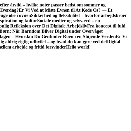
fter årstid – hvilke noter passer bedst om sommer og
t Hverdag?
Er Vi Ved at Miste Evnen til At Kede Os? — Et
uge olie i ovnen
Sikkerhed og fleksibilitet – hvorfor arbejdsbroer
spiration og kultur
Sociale medier og selvværd – en
nlig Refleksion over Det Digitale Arbejdsliv
Fra koncept til fuld
ørn: Når Barndom Bliver Digital under Overvåget
igdagen – Hvordan Du Genfinder Roen i en Støjende Verden
Er Vi
ig aldrig rigtig udhvilet – og hvad du kan gøre ved det
Digital
llem arbejde og fritid forsvinder
Hello world!