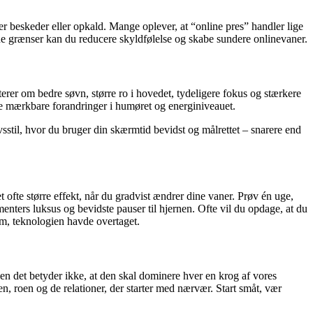
rer beskeder eller opkald. Mange oplever, at “online pres” handler lige
 grænser kan du reducere skyldfølelse og skabe sundere onlinevaner.
erer om bedre søvn, større ro i hovedet, tydeligere fokus og stærkere
ve mærkbare forandringer i humøret og energiniveauet.
vsstil, hvor du bruger din skærmtid bevidst og målrettet – snarere end
t ofte større effekt, når du gradvist ændrer dine vaner. Prøv én uge,
nters luksus og bevidste pauser til hjernen. Ofte vil du opdage, at du
um, teknologien havde overtaget.
 Men det betyder ikke, at den skal dominere hver en krog af vores
en, roen og de relationer, der starter med nærvær. Start småt, vær