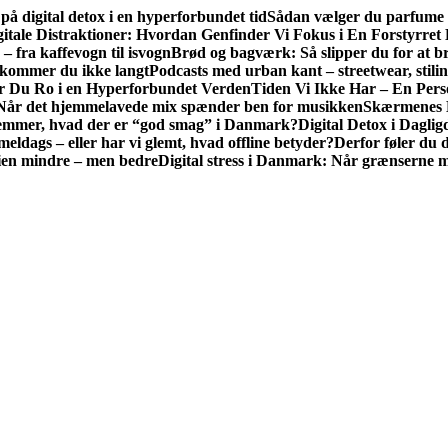
 på digital detox i en hyperforbundet tid
Sådan vælger du parfume e
gitale Distraktioner: Hvordan Genfinder Vi Fokus i En Forstyrre
– fra kaffevogn til isvogn
Brød og bagværk: Så slipper du for at br
 kommer du ikke langt
Podcasts med urban kant – streetwear, stilin
er Du Ro i en Hyperforbundet Verden
Tiden Vi Ikke Har – En Perso
Når det hjemmelavede mix spænder ben for musikken
Skærmenes B
emmer, hvad der er “god smag” i Danmark?
Digital Detox i Dagl
eldags – eller har vi glemt, hvad offline betyder?
Derfor føler du d
gien mindre – men bedre
Digital stress i Danmark: Når grænserne me