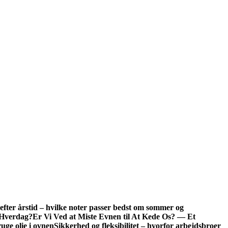
fter årstid – hvilke noter passer bedst om sommer og
t Hverdag?
Er Vi Ved at Miste Evnen til At Kede Os? — Et
uge olie i ovnen
Sikkerhed og fleksibilitet – hvorfor arbejdsbroer