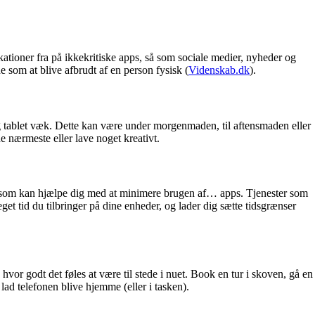
ifikationer fra på ikkekritiske apps, så som sociale medier, nyheder og
de som at blive afbrudt af en person fysisk (
Videnskab.dk
).
og tablet væk. Dette kan være under morgenmaden, til aftensmaden eller
ne nærmeste eller lave noget kreativt.
 som kan hjælpe dig med at minimere brugen af… apps. Tjenester som
et tid du tilbringer på dine enheder, og lader dig sætte tidsgrænser
vor godt det føles at være til stede i nuet. Book en tur i skoven, gå en
g lad telefonen blive hjemme (eller i tasken).