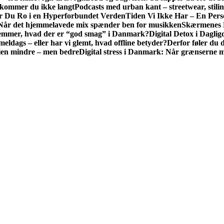
 kommer du ikke langt
Podcasts med urban kant – streetwear, stilin
er Du Ro i en Hyperforbundet Verden
Tiden Vi Ikke Har – En Perso
Når det hjemmelavede mix spænder ben for musikken
Skærmenes B
emmer, hvad der er “god smag” i Danmark?
Digital Detox i Dagl
eldags – eller har vi glemt, hvad offline betyder?
Derfor føler du d
gien mindre – men bedre
Digital stress i Danmark: Når grænserne me