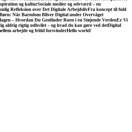
spiration og kultur
Sociale medier og selvværd – en
nlig Refleksion over Det Digitale Arbejdsliv
Fra koncept til fuld
ørn: Når Barndom Bliver Digital under Overvåget
igdagen – Hvordan Du Genfinder Roen i en Støjende Verden
Er Vi
ig aldrig rigtig udhvilet – og hvad du kan gøre ved det
Digital
llem arbejde og fritid forsvinder
Hello world!