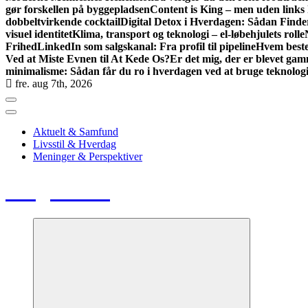
gør forskellen på byggepladsen
Content is King – men uden links
dobbeltvirkende cocktail
Digital Detox i Hverdagen: Sådan Find
visuel identitet
Klima, transport og teknologi – el-løbehjulets rolle
Frihed
LinkedIn som salgskanal: Fra profil til pipeline
Hvem best
Ved at Miste Evnen til At Kede Os?
Er det mig, der er blevet gamm
minimalisme: Sådan får du ro i hverdagen ved at bruge teknolo
fre. aug 7th, 2026
Aktuelt & Samfund
Livsstil & Hverdag
Meninger & Perspektiver
Blog Radio