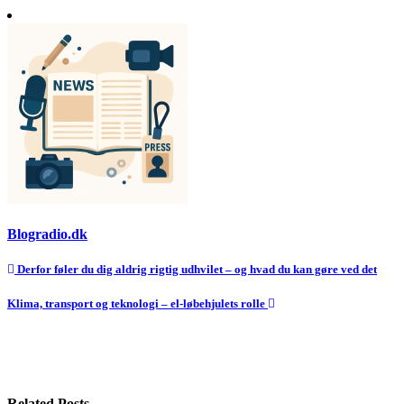
Blogradio.dk
Indlægsnavigation
Derfor føler du dig aldrig rigtig udhvilet – og hvad du kan gøre ved det
Klima, transport og teknologi – el-løbehjulets rolle
Related Posts