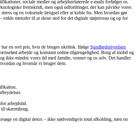
ikationer, sociale medier og arbejdsrelaterede e-mails forfølger os
teknologiske fremskridt, men også udfordringer, der kan påvirke vores
 stress og en voksende længsel efter at koble fra. Men hvordan gør
 enkle metoder til at skrue ned for det digitale støjniveau og op for
ar en reel pris, hvis de bruges ukritisk. Ifølge
Sundhedsstyrelsen
 grænseløst arbejde og konstant online-tilgængelighed. Brug af mobil og
og ikke mindst: vores tid med familie, venner og os selv. Det handler
hvordan og hvornår vi bruger dem.
fikation.
afbrydelser.
for arbejdstid.
 til skærmbrug.
orsøge en digital detox – ikke nødvendigvis total afkobling, men en