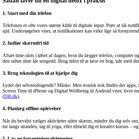
Sådan laver du en digital detox i praksis
1. Start med din telefon
Telefonen er ofte vores største kilde til digitale input. Prøv at slå not
spil. Undersøgelser viser, at notifikationer kan virke lige så forstyrren
2. Indfør skærmfri tid
Afsæt time-slots i løbet af dagen, hvor du lægger telefon, computer 
den sidste time før sengetid. Brug tiden til at læse en bog, tale med di
3. Brug teknologien til at hjælpe dig
Lyder det selvmodsigende? Måske. Men ironisk nok findes der apps,
Screen Time til iPhone og Digital Wellbeing til Android viser, hvor meg
(
DR.dk
).
4. Planlæg offline-oplevelser
Når du bevidst vælger aktiviteter uden skærm, minder du dig selv om, h
tur langs stranden, tag til yoga, eller tilmeld dig et kreativt kursus – o
5. Lav en forventningsafstemning