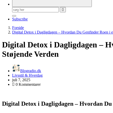
Søg
efter:
Subscribe
Forside
Digital Detox i Dagligdagen – Hvordan Du Genfinder Roen i 
Digital Detox i Dagligdagen – 
Støjende Verden
Blogradio.dk
Livsstil & Hverdag
juli 7, 2025
0 Kommentarer
Digital Detox i Dagligdagen – Hvordan Du