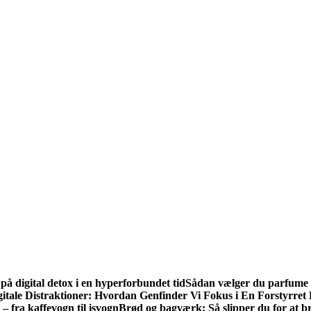
 på digital detox i en hyperforbundet tid
Sådan vælger du parfume e
gitale Distraktioner: Hvordan Genfinder Vi Fokus i En Forstyrre
– fra kaffevogn til isvogn
Brød og bagværk: Så slipper du for at br