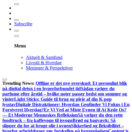
efter:
Subscribe
Menu
Aktuelt & Samfund
Livsstil & Hverdag
Meninger & Perspektiver
Trending News:
Offline er det nye overskud: Et personligt blik
på digital detox i en hyperforbundet tid
Sådan vælger du
parfume efter årstid – hvilke noter passer bedst om sommer og
vinter
Light Sticks: Guide til brug og pleje af din K-pop
lysstav
Digitale Distraktioner: Hvordan Genfinder Vi Fokus i En
Forstyrret Hverdag?
Er Vi Ved at Miste Evnen til At Kede Os?
— Et Moderne Menneskes Refleksion
Så vælger du den rette
foodtruck – fra kaffevogn til isvogn
Brød og bagværk: Så
slipper du for at bruge olie i ovnen
Sikkerhed og fleksibilitet –
hvorfor arbejdsbroer gør forskellen på byggepladsen
Content is