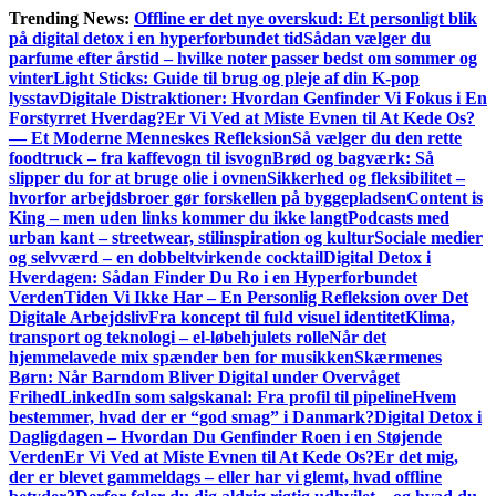
Gå
Trending News:
Offline er det nye overskud: Et personligt blik
til
på digital detox i en hyperforbundet tid
Sådan vælger du
indhold
parfume efter årstid – hvilke noter passer bedst om sommer og
vinter
Light Sticks: Guide til brug og pleje af din K-pop
lysstav
Digitale Distraktioner: Hvordan Genfinder Vi Fokus i En
Forstyrret Hverdag?
Er Vi Ved at Miste Evnen til At Kede Os?
— Et Moderne Menneskes Refleksion
Så vælger du den rette
foodtruck – fra kaffevogn til isvogn
Brød og bagværk: Så
slipper du for at bruge olie i ovnen
Sikkerhed og fleksibilitet –
hvorfor arbejdsbroer gør forskellen på byggepladsen
Content is
King – men uden links kommer du ikke langt
Podcasts med
urban kant – streetwear, stilinspiration og kultur
Sociale medier
og selvværd – en dobbeltvirkende cocktail
Digital Detox i
Hverdagen: Sådan Finder Du Ro i en Hyperforbundet
Verden
Tiden Vi Ikke Har – En Personlig Refleksion over Det
Digitale Arbejdsliv
Fra koncept til fuld visuel identitet
Klima,
transport og teknologi – el-løbehjulets rolle
Når det
hjemmelavede mix spænder ben for musikken
Skærmenes
Børn: Når Barndom Bliver Digital under Overvåget
Frihed
LinkedIn som salgskanal: Fra profil til pipeline
Hvem
bestemmer, hvad der er “god smag” i Danmark?
Digital Detox i
Dagligdagen – Hvordan Du Genfinder Roen i en Støjende
Verden
Er Vi Ved at Miste Evnen til At Kede Os?
Er det mig,
der er blevet gammeldags – eller har vi glemt, hvad offline