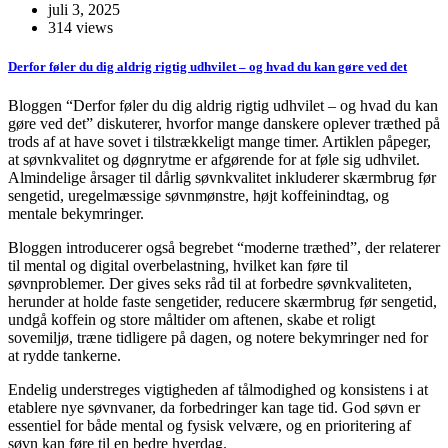
juli 3, 2025
314 views
Derfor føler du dig aldrig rigtig udhvilet – og hvad du kan gøre ved det
Bloggen “Derfor føler du dig aldrig rigtig udhvilet – og hvad du kan
gøre ved det” diskuterer, hvorfor mange danskere oplever træthed på
trods af at have sovet i tilstrækkeligt mange timer. Artiklen påpeger,
at søvnkvalitet og døgnrytme er afgørende for at føle sig udhvilet.
Almindelige årsager til dårlig søvnkvalitet inkluderer skærmbrug før
sengetid, uregelmæssige søvnmønstre, højt koffeinindtag, og
mentale bekymringer.
Bloggen introducerer også begrebet “moderne træthed”, der relaterer
til mental og digital overbelastning, hvilket kan føre til
søvnproblemer. Der gives seks råd til at forbedre søvnkvaliteten,
herunder at holde faste sengetider, reducere skærmbrug før sengetid,
undgå koffein og store måltider om aftenen, skabe et roligt
sovemiljø, træne tidligere på dagen, og notere bekymringer ned for
at rydde tankerne.
Endelig understreges vigtigheden af tålmodighed og konsistens i at
etablere nye søvnvaner, da forbedringer kan tage tid. God søvn er
essentiel for både mental og fysisk velvære, og en prioritering af
søvn kan føre til en bedre hverdag.