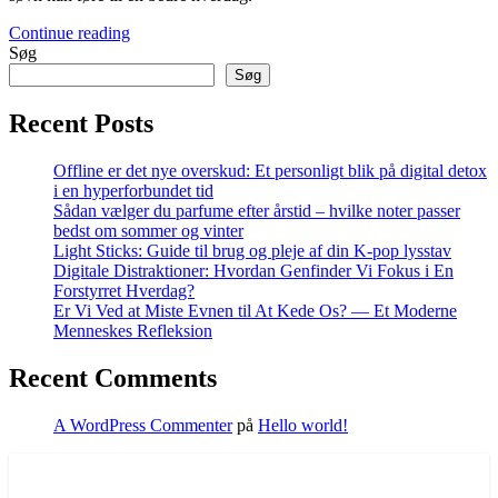
Continue reading
Søg
Søg
Recent Posts
Offline er det nye overskud: Et personligt blik på digital detox
i en hyperforbundet tid
Sådan vælger du parfume efter årstid – hvilke noter passer
bedst om sommer og vinter
Light Sticks: Guide til brug og pleje af din K-pop lysstav
Digitale Distraktioner: Hvordan Genfinder Vi Fokus i En
Forstyrret Hverdag?
Er Vi Ved at Miste Evnen til At Kede Os? — Et Moderne
Menneskes Refleksion
Recent Comments
A WordPress Commenter
på
Hello world!