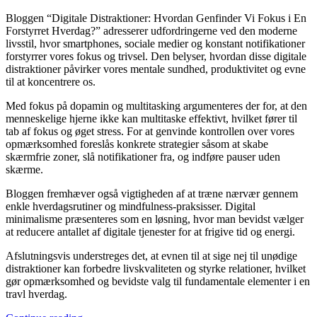
Bloggen “Digitale Distraktioner: Hvordan Genfinder Vi Fokus i En
Forstyrret Hverdag?” adresserer udfordringerne ved den moderne
livsstil, hvor smartphones, sociale medier og konstant notifikationer
forstyrrer vores fokus og trivsel. Den belyser, hvordan disse digitale
distraktioner påvirker vores mentale sundhed, produktivitet og evne
til at koncentrere os.
Med fokus på dopamin og multitasking argumenteres der for, at den
menneskelige hjerne ikke kan multitaske effektivt, hvilket fører til
tab af fokus og øget stress. For at genvinde kontrollen over vores
opmærksomhed foreslås konkrete strategier såsom at skabe
skærmfrie zoner, slå notifikationer fra, og indføre pauser uden
skærme.
Bloggen fremhæver også vigtigheden af at træne nærvær gennem
enkle hverdagsrutiner og mindfulness-praksisser. Digital
minimalisme præsenteres som en løsning, hvor man bevidst vælger
at reducere antallet af digitale tjenester for at frigive tid og energi.
Afslutningsvis understreges det, at evnen til at sige nej til unødige
distraktioner kan forbedre livskvaliteten og styrke relationer, hvilket
gør opmærksomhed og bevidste valg til fundamentale elementer i en
travl hverdag.