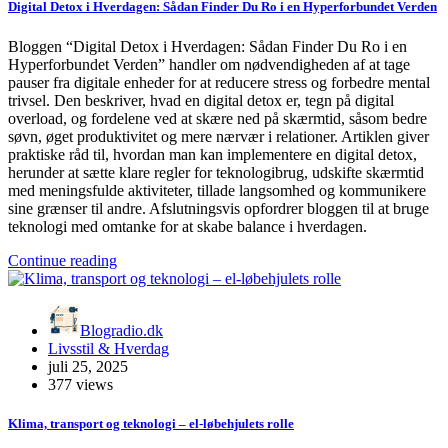
Digital Detox i Hverdagen: Sådan Finder Du Ro i en Hyperforbundet Verden
Bloggen “Digital Detox i Hverdagen: Sådan Finder Du Ro i en
Hyperforbundet Verden” handler om nødvendigheden af at tage
pauser fra digitale enheder for at reducere stress og forbedre mental
trivsel. Den beskriver, hvad en digital detox er, tegn på digital
overload, og fordelene ved at skære ned på skærmtid, såsom bedre
søvn, øget produktivitet og mere nærvær i relationer. Artiklen giver
praktiske råd til, hvordan man kan implementere en digital detox,
herunder at sætte klare regler for teknologibrug, udskifte skærmtid
med meningsfulde aktiviteter, tillade langsomhed og kommunikere
sine grænser til andre. Afslutningsvis opfordrer bloggen til at bruge
teknologi med omtanke for at skabe balance i hverdagen.
Continue reading
Blogradio.dk
Livsstil & Hverdag
juli 25, 2025
377 views
Klima, transport og teknologi – el-løbehjulets rolle