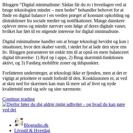
Bloggen “Digital minimalisme: Sådan får du ro i hverdagen ved at
bruge teknologien mindre – men bedre” behandler behovet for at
finde en digital balance i en verden præget af konstant opkobling og
distraktioner fra sociale medier og notifikationer. Mange danskere
oplever stress og mindre nærvær som følge af deres digitale vaner,
hvilket har ført til en stigende interesse for digital minimalisme.
Digital minimalisme handler om at bruge teknologi bevidst og kun i
situationer, hvor den skaber værdi, i stedet for at lade den styre ens
liv. Bloggen præsenterer tre enkle trin til at opnå en mere balanceret
digital tilværelse: 1) Ryd op i apps, 2) Brug skærmtid-funktionen
aktivt, og 3) Fastlæg mobilfrie zoner og tidspunkter.
Forfatteren understreger, at teknologi ikke er fjenden, men at det er
vigtigt at prioritere et sundt forhold til den. Konklusionen er, at ved
at skru ned for skærmen kan man få mere ud af livet og nyde
kvalitetstid med sig selv og sine nærmeste.
Continue reading
Blogradio.dk
Livsstil & Hverdag