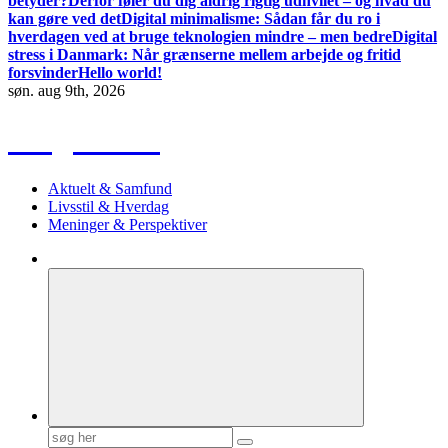
betyder?
Derfor føler du dig aldrig rigtig udhvilet – og hvad du
kan gøre ved det
Digital minimalisme: Sådan får du ro i
hverdagen ved at bruge teknologien mindre – men bedre
Digital
stress i Danmark: Når grænserne mellem arbejde og fritid
forsvinder
Hello world!
søn. aug 9th, 2026
Blog Radio
Aktuelt & Samfund
Livsstil & Hverdag
Meninger & Perspektiver
Søg