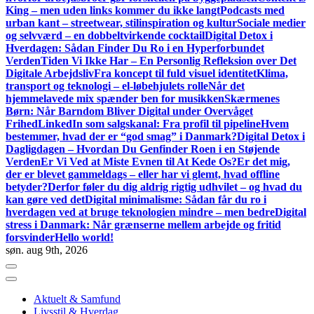
King – men uden links kommer du ikke langt
Podcasts med
urban kant – streetwear, stilinspiration og kultur
Sociale medier
og selvværd – en dobbeltvirkende cocktail
Digital Detox i
Hverdagen: Sådan Finder Du Ro i en Hyperforbundet
Verden
Tiden Vi Ikke Har – En Personlig Refleksion over Det
Digitale Arbejdsliv
Fra koncept til fuld visuel identitet
Klima,
transport og teknologi – el-løbehjulets rolle
Når det
hjemmelavede mix spænder ben for musikken
Skærmenes
Børn: Når Barndom Bliver Digital under Overvåget
Frihed
LinkedIn som salgskanal: Fra profil til pipeline
Hvem
bestemmer, hvad der er “god smag” i Danmark?
Digital Detox i
Dagligdagen – Hvordan Du Genfinder Roen i en Støjende
Verden
Er Vi Ved at Miste Evnen til At Kede Os?
Er det mig,
der er blevet gammeldags – eller har vi glemt, hvad offline
betyder?
Derfor føler du dig aldrig rigtig udhvilet – og hvad du
kan gøre ved det
Digital minimalisme: Sådan får du ro i
hverdagen ved at bruge teknologien mindre – men bedre
Digital
stress i Danmark: Når grænserne mellem arbejde og fritid
forsvinder
Hello world!
søn. aug 9th, 2026
Aktuelt & Samfund
Livsstil & Hverdag